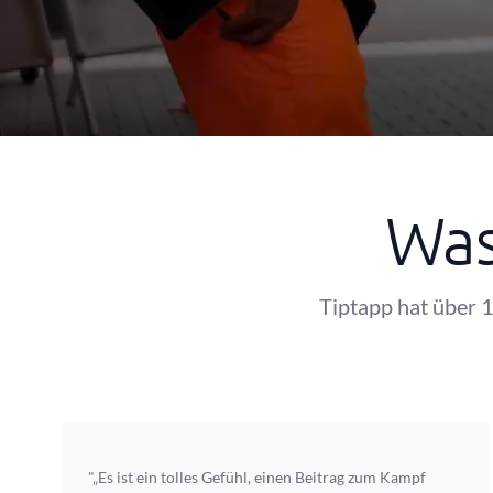
Was
Tiptapp hat über 1
"„Es ist ein tolles Gefühl, einen Beitrag zum Kampf