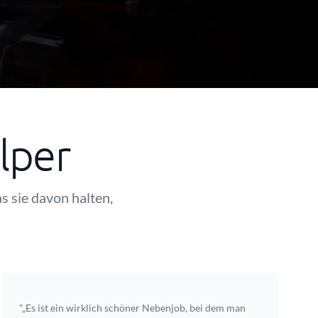
lper
s sie davon halten,
"„Es ist ein wirklich schöner Nebenjob, bei dem man