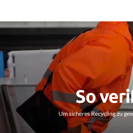
So veri
Um sicheres Recycling zu gew