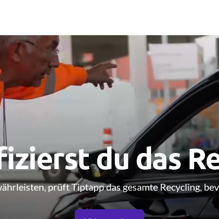
fizierst du das R
ährleisten, prüft Tiptapp das gesamte Recycling, bev