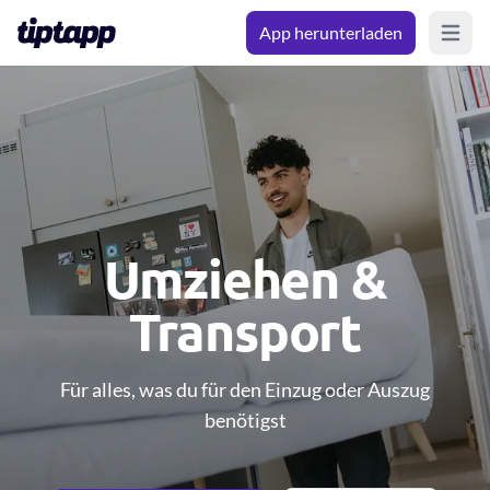
App herunterladen
Open m
Umziehen &
Transport
Für alles, was du für den Einzug oder Auszug
benötigst