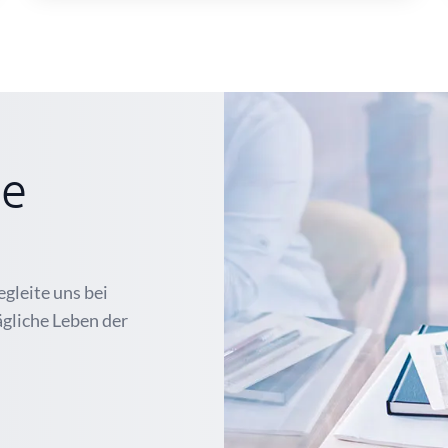
ge
egleite uns bei
ägliche Leben der