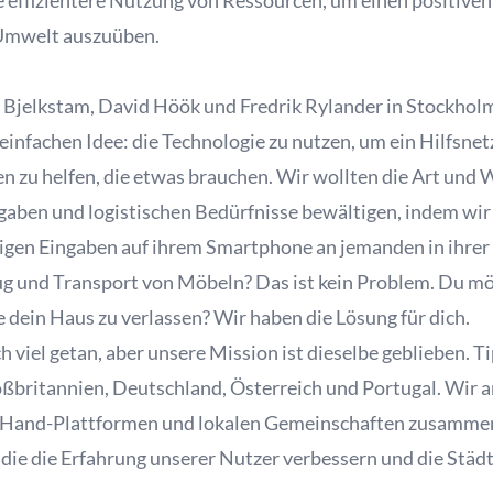
 effizientere Nutzung von Ressourcen, um einen positiven
e Umwelt auszuüben.
Bjelkstam, David Höök und Fredrik Rylander in Stockhol
einfachen Idee: die Technologie zu nutzen, um ein Hilfsn
nen zu helfen, die etwas brauchen. Wir wollten die Art und 
aben und logistischen Bedürfnisse bewältigen, indem wir 
nigen Eingaben auf ihrem Smartphone an jemanden in ihrer
g und Transport von Möbeln? Das ist kein Problem. Du mö
 dein Haus zu verlassen? Wir haben die Lösung für dich.
ich viel getan, aber unsere Mission ist dieselbe geblieben. 
ßbritannien, Deutschland, Österreich und Portugal. Wir 
Hand-Plattformen und lokalen Gemeinschaften zusammen,
die die Erfahrung unserer Nutzer verbessern und die Städte