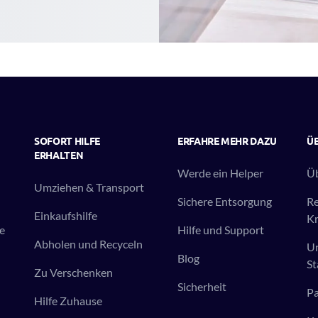
SOFORT HILFE
ERFAHRE MEHR DAZU
ÜB
ERHALTEN
Werde ein Helper
Üb
Umziehen & Transport
Sichere Entsorgung
R
Einkaufshilfe
Kr
e
Hilfe und Support
Abholen und Recyceln
Un
Blog
St
Zu Verschenken
Sicherheit
Pa
Hilfe Zuhause