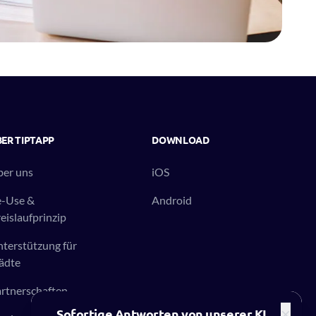
ER TIPTAPP
DOWNLOAD
er uns
iOS
e-Use &
Android
eislaufprinzip
terstützung für
ädte
rtnerschaften
×
Sofortige Antworten von unserer KI