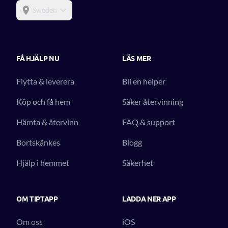
Sweden
FÅ HJÄLP NU
LÄS MER
Flytta & leverera
Bli en helper
Köp och få hem
Säker återvinning
Hämta & återvinn
FAQ & support
Bortskänkes
Blogg
Hjälp i hemmet
Säkerhet
OM TIPTAPP
LADDA NER APP
Om oss
iOS