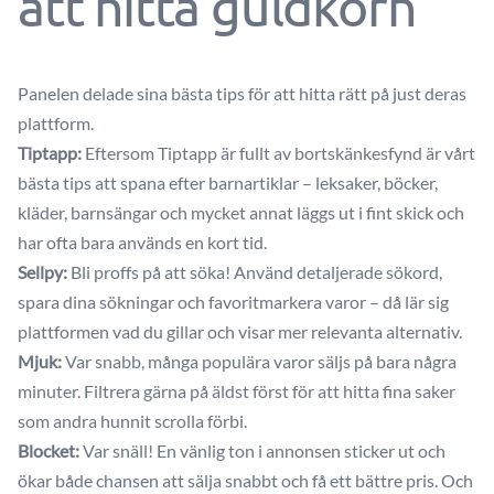
att hitta guldkorn
Panelen delade sina bästa tips för att hitta rätt på just deras
plattform.
Tiptapp:
Eftersom Tiptapp är fullt av bortskänkesfynd är vårt
bästa tips att spana efter barnartiklar – leksaker, böcker,
kläder, barnsängar och mycket annat läggs ut i fint skick och
har ofta bara används en kort tid.
Sellpy:
Bli proffs på att söka! Använd detaljerade sökord,
spara dina sökningar och favoritmarkera varor – då lär sig
plattformen vad du gillar och visar mer relevanta alternativ.
Mjuk:
Var snabb, många populära varor säljs på bara några
minuter. Filtrera gärna på äldst först för att hitta fina saker
som andra hunnit scrolla förbi.
Blocket:
Var snäll! En vänlig ton i annonsen sticker ut och
ökar både chansen att sälja snabbt och få ett bättre pris. Och