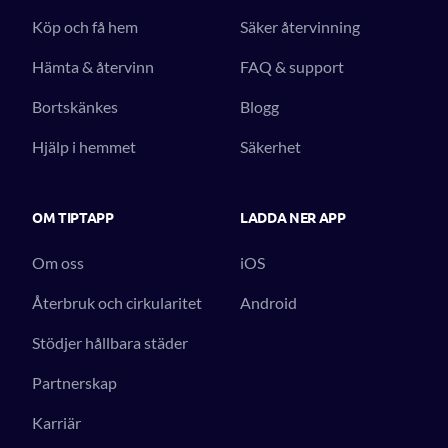
Köp och få hem
Säker återvinning
Hämta & återvinn
FAQ & support
Bortskänkes
Blogg
Hjälp i hemmet
Säkerhet
OM TIPTAPP
LADDA NER APP
Om oss
iOS
Återbruk och cirkularitet
Android
Stödjer hållbara städer
Partnerskap
Karriär