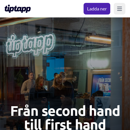
Ladda ner
Open m
Från second hand
till first hand