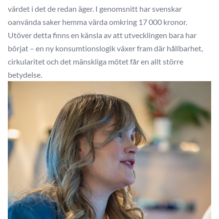
värdet i det de redan äger. I genomsnitt har svenskar
oanvända saker hemma värda omkring 17 000 kronor.
Utöver detta finns en känsla av att utvecklingen bara har
börjat – en ny konsumtionslogik växer fram där hållbarhet,
cirkularitet och det mänskliga mötet får en allt större
betydelse.