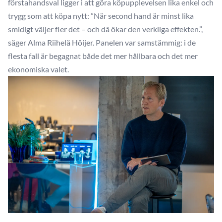
förstahandsval ligger i att göra köpupplevelsen lika enkel och
trygg som att köpa nytt: ”När second hand är minst lika
smidigt väljer fler det – och då ökar den verkliga effekten.”,
säger Alma Riihelä Höijer. Panelen var samstämmig: i de
flesta fall är begagnat både det mer hållbara och det mer
ekonomiska valet.