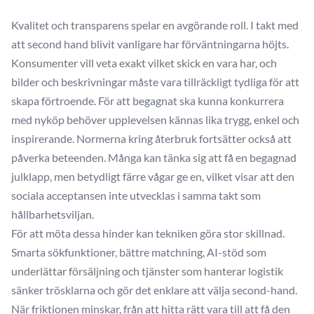
Kvalitet och transparens spelar en avgörande roll. I takt med
att second hand blivit vanligare har förväntningarna höjts.
Konsumenter vill veta exakt vilket skick en vara har, och
bilder och beskrivningar måste vara tillräckligt tydliga för att
skapa förtroende. För att begagnat ska kunna konkurrera
med nyköp behöver upplevelsen kännas lika trygg, enkel och
inspirerande. Normerna kring återbruk fortsätter också att
påverka beteenden. Många kan tänka sig att få en begagnad
julklapp, men betydligt färre vågar ge en, vilket visar att den
sociala acceptansen inte utvecklas i samma takt som
hållbarhetsviljan.
För att möta dessa hinder kan tekniken göra stor skillnad.
Smarta sökfunktioner, bättre matchning, AI-stöd som
underlättar försäljning och tjänster som hanterar logistik
sänker trösklarna och gör det enklare att välja second-hand.
När friktionen minskar, från att hitta rätt vara till att få den