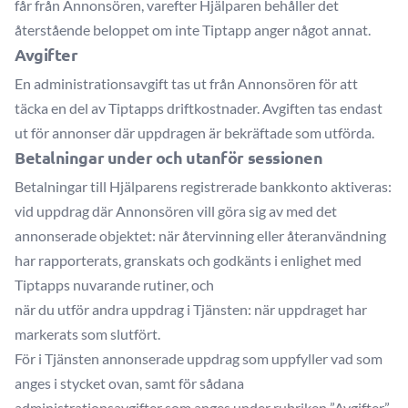
får från Annonsören, varefter Hjälparen behåller det
återstående beloppet om inte Tiptapp anger något annat.
Avgifter
En administrationsavgift tas ut från Annonsören för att
täcka en del av Tiptapps driftkostnader. Avgiften tas endast
ut för annonser där uppdragen är bekräftade som utförda.
Betalningar under och utanför sessionen
Betalningar till Hjälparens registrerade bankkonto aktiveras:
vid uppdrag där Annonsören vill göra sig av med det
annonserade objektet: när återvinning eller återanvändning
har rapporterats, granskats och godkänts i enlighet med
Tiptapps nuvarande rutiner, och
när du utför andra uppdrag i Tjänsten: när uppdraget har
markerats som slutfört.
För i Tjänsten annonserade uppdrag som uppfyller vad som
anges i stycket ovan, samt för sådana
administrationsavgifter som anges under rubriken ”Avgifter”