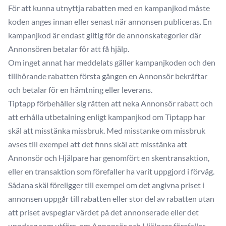
För att kunna utnyttja rabatten med en kampanjkod måste
koden anges innan eller senast när annonsen publiceras. En
kampanjkod är endast giltig för de annonskategorier där
Annonsören betalar för att få hjälp.
Om inget annat har meddelats gäller kampanjkoden och den
tillhörande rabatten första gången en Annonsör bekräftar
och betalar för en hämtning eller leverans.
Tiptapp förbehåller sig rätten att neka Annonsör rabatt och
att erhålla utbetalning enligt kampanjkod om Tiptapp har
skäl att misstänka missbruk. Med misstanke om missbruk
avses till exempel att det finns skäl att misstänka att
Annonsör och Hjälpare har genomfört en skentransaktion,
eller en transaktion som förefaller ha varit uppgjord i förväg.
Sådana skäl föreligger till exempel om det angivna priset i
annonsen uppgår till rabatten eller stor del av rabatten utan
att priset avspeglar värdet på det annonserade eller det
uppdrag som utförs, om Annonsör och Hjälpare förefaller