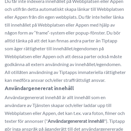
Du får inte indexera innehållet på Webbplatsen eller Appen
och utifrån detta automatiskt skapa länkar till Webbplatsen
eller Appen från din egen webbplats. Du får inte heller länka
till innehållet på Webbplatsen eller Appen med hjälp av
någon form av “frame”-system eller popup-fönster. Du bör
alltid tänka på att det kan finnas andra parter än Tiptapp
som äger rättigheter till innehållet/egendomen på
Webbplatsen eller Appen och att dessa parter också måste
godkänna all extern användning av innehållet/egendomen.
All otillåten användning av Tiptapps immateriella rättigheter
kan medföra ansvar och/eller straffrättsligt ansvar.
Användargenererat innehåll
Användargenererat innehåll är allt innehåll som en
användare av Tjänsten skapar och/eller laddar upp till
Webbplatsen eller Appen, det kan t.ex. vara foton, filmer och
texter för annonser ("
Användargenererat innehåll
"). Tiptapp
gör inga anspråk på äganderätt till det användargenererade