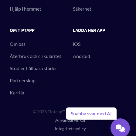
Hjälp i hemmet
Säkerhet
OM TIPTAPP
LADDA NER APP
Om oss
iOS
Återbruk och cirkularitet
Android
Stödjer hållbara städer
Partnerskap
Karriär
© 2023 Tiptapp™. All Rights Reserved.
Snabba svar med AI
Användarvillkor
Integritetspolicy