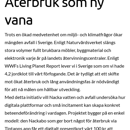
Återbruk som ny
vana
Trots en ökad medvetenhet om miljö- och klimatfrågor ökar
mängden avfall i Sverige. Enligt Naturvårdsverket slängs
stora volymer fullt brukbara möbler, byggmaterial och
elektronik varje år på landets återvinningscentraler. Enligt
WWFs Living Planet Report lever vi i Sverige som om vi hade
4,2 jordklot till vårt förfogande. Det är tydligt att ett skifte
mot ökat återbruk och lång användningsfas är nödvändigt
för att nå målen om hållbar utveckling.
Med detta initiativ vill Nacka vatten och avfall undersöka hur
digitala plattformar och små incitament kan skapa konkret
beteendeförändring i vardagen. Projektet bygger på en enkel
modell: den Nackabo som ger bort något för återbruk via
Tiptapps app får ett digitalt presentkort värt 100 kr att