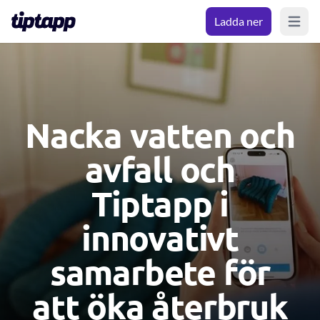
Ladda ner
Open m
Nacka vatten och
avfall och
Tiptapp i
innovativt
samarbete för
att öka återbruk