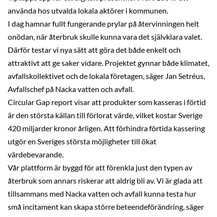
använda hos utvalda lokala aktörer i kommunen.
I dag hamnar fullt fungerande prylar på återvinningen helt
onödan, när återbruk skulle kunna vara det självklara valet.
Därför testar vi nya sätt att göra det både enkelt och
attraktivt att ge saker vidare. Projektet gynnar både klimatet,
avfallskollektivet och de lokala företagen, säger Jan Setréus,
Avfallschef på Nacka vatten och avfall.
Circular Gap report visar att produkter som kasseras i förtid
är den största källan till förlorat värde, vilket kostar Sverige
420 miljarder kronor årligen. Att förhindra förtida kassering
utgör en Sveriges största möjligheter till ökat
värdebevarande.
Vår plattform är byggd för att förenkla just den typen av
återbruk som annars riskerar att aldrig bli av. Vi är glada att
tillsammans med Nacka vatten och avfall kunna testa hur
små incitament kan skapa större beteendeförändring, säger