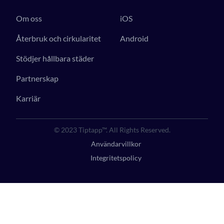
Om oss
iOS
Återbruk och cirkularitet
Android
Stödjer hållbara städer
Partnerskap
Karriär
© 2023 Tiptapp™. All Rights Reserved.
Användarvillkor
Integritetspolicy