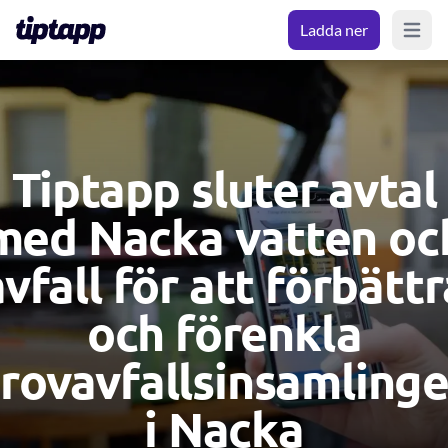
Ladda ner
Open m
Tiptapp sluter avtal
med Nacka vatten oc
avfall för att förbättr
och förenkla
rovavfallsinsamling
i Nacka