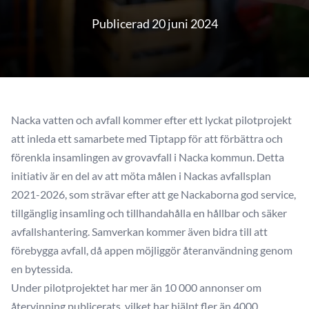
Publicerad 20 juni 2024
Nacka vatten och avfall kommer efter ett lyckat pilotprojekt
att inleda ett samarbete med Tiptapp för att förbättra och
förenkla insamlingen av grovavfall i Nacka kommun. Detta
initiativ är en del av att möta målen i Nackas avfallsplan
2021-2026, som strävar efter att ge Nackaborna god service,
tillgänglig insamling och tillhandahålla en hållbar och säker
avfallshantering. Samverkan kommer även bidra till att
förebygga avfall, då appen möjliggör återanvändning genom
en bytessida.
Under pilotprojektet har mer än 10 000 annonser om
återvinning publicerats, vilket har hjälpt fler än 4000