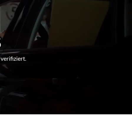
s
erifiziert.