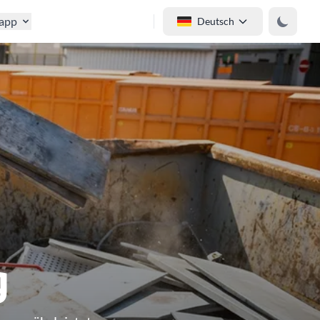
tapp
Deutsch
g