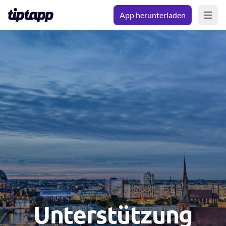
App herunterladen
Open m
Unterstützung