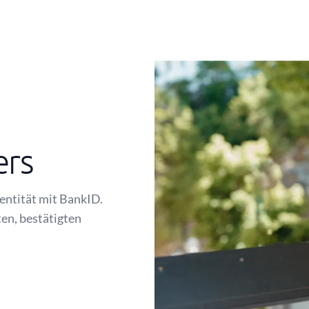
ers
dentität mit BankID.
ten, bestätigten