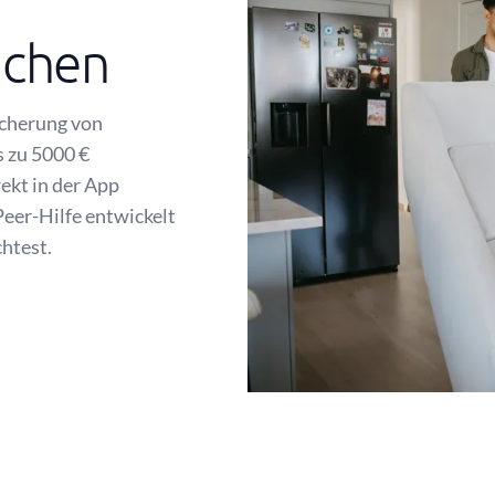
achen
icherung von
 zu 5000 €
rekt in der App
Peer-Hilfe entwickelt
chtest.