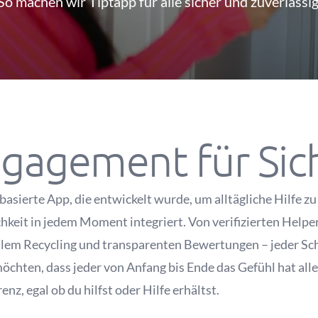
So machen wir Tiptapp für alle sicher und zuverlässig
gagement für Sic
asierte App, die entwickelt wurde, um alltägliche Hilfe zu
hkeit in jedem Moment integriert. Von verifizierten Help
lem Recycling und transparenten Bewertungen – jeder Schri
chten, dass jeder von Anfang bis Ende das Gefühl hat alle
nz, egal ob du hilfst oder Hilfe erhältst.