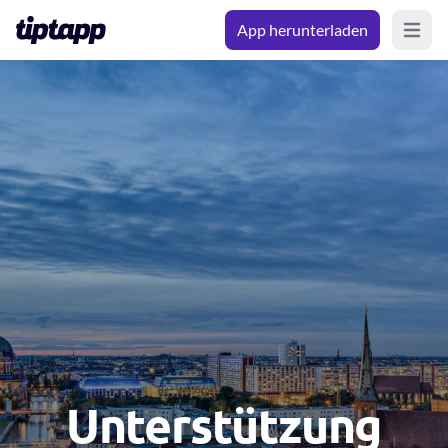
App herunterladen
Open m
Unterstützung