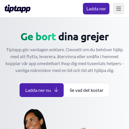
Ladda ner
Open m
Flytta
Flytta
dina grejer
Tiptapp gör vardagen enklare. Oavsett om du behöver hjälp
med att flytta, leverera, återvinna eller småfix i hemmet
kopplar vår app omedelbart ihop dig med tusentals helpers -
vanliga människor med en bil och tid att hjälpa dig.
Ladda ner nu
Se vad det kostar