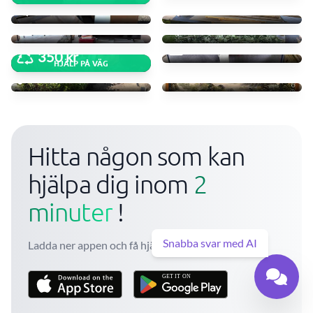
600 kr
350 kr
Hämta hylla
Remove garden waste
0 kr
450 kr
Resväska skänkes
Kartonger, påsar, diverse
0 kr
350 kr
Trädgårdsarbete
Stor tavla Täby-Umeå
HJÄLP PÅ VÄG
500 kr
1250 kr
Hitta någon som kan
hjälpa dig inom
2
minuter
!
Snabba svar med AI
Ladda ner appen och få hjälp direkt